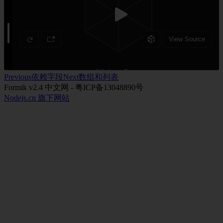
从 v1.x 迁移到 v2.x
指南
验证
示例
数组
基础
Previous
依赖字段
Next
数组和列表
Formik v2.4 中文网 - 粤ICP备13048890号
TypeScript
TypeScript
Nodejs.cn 旗下网站
React Native
异步提交
表单提交
复选框
单选框组
依赖字段
具有异步 API 请求的依赖字段