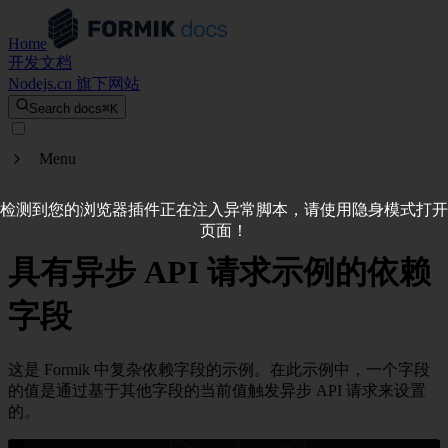
Home
开发文档
Nodejs.cn 旗下网站
Search docs
⌘
K
Menu
检测到您的浏览器插件正在注入异常脚本，请使用隐身模式打开
文档
页面！
具有异步 API 请求示例的依赖
入门
字段
教程
资源
这是 Formik 中复杂依赖字段的示例。在此示例中，一个字段
的值是通过基于其他字段的当前值触发异步 API 请求来设置
第 3 方绑定
的。